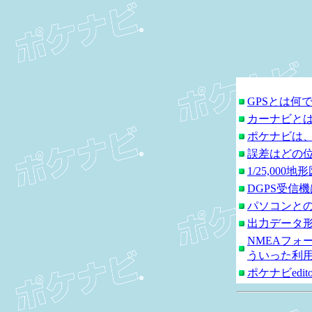
GPSとは何
カーナビと
ポケナビは
誤差はどの
1/25,0
DGPS受信
パソコンと
出力データ
NMEAフ
ういった利
ポケナビedi