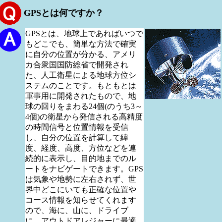
GPSとは何ですか？
GPSとは、地球上であればいつで
もどこでも、簡単な方法で確実
に自分の位置が分かる、アメリ
カ合衆国国防総省で開発され
た、人工衛星による地球方位シ
ステムのことです。もともとは
軍事用に開発されたもので、地
球の回りをまわる24個(のうち3～
4個)の衛星から発信される高精度
の時間信号と位置情報を受信
し、自分の位置を計算して緯
度、経度、高度、方位などを連
続的に表示し、目的地までのル
ートをナビゲートできます。GPS
は気象や地勢に左右されず、世
界中どこにいても正確な位置や
コース情報を知らせてくれます
ので、海に、山に、ドライブ
に、アウトドアレジャーに最適